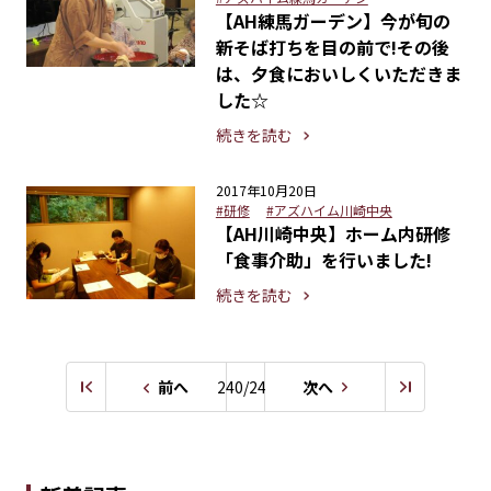
【AH練馬ガーデン】今が旬の
新そば打ちを目の前で!その後
は、夕食においしくいただきま
した☆
続きを読む
2017年10月20日
#研修
#アズハイム川崎中央
【AH川崎中央】ホーム内研修
「食事介助」を行いました!
続きを読む
前へ
240/249
次へ