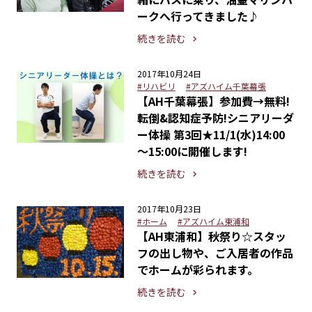
ークへ行ってきました♪
続きを読む
2017年10月24日
#リハビリ
#アズハイム千葉幕張
【AH千葉幕張】参加費→無料!
転倒&認知症予防!シニアリーダ
ー体操 第3回★11/1(水)14:00
～15:00に開催します!
続きを読む
2017年10月23日
#ホーム
#アズハイム東浦和
【AH東浦和】秋祭り☆スタッ
フの出し物や、ご入居者の作品
でホームが彩られます。
続きを読む