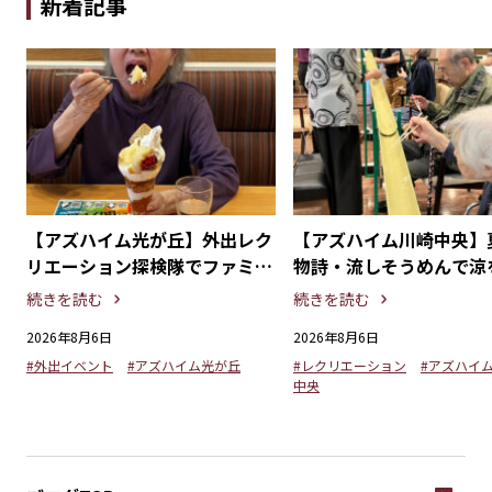
新着記事
探
【アズハイム光が丘】外出レク
【アズハイム川崎中央】
る
リエーション探検隊でファミリ
物詩・流しそうめんで涼
ーレストランを満喫！
るひととき
続きを読む
続きを読む
2026年8月6日
2026年8月6日
#外出イベント
#アズハイム光が丘
#レクリエーション
#アズハイ
中央