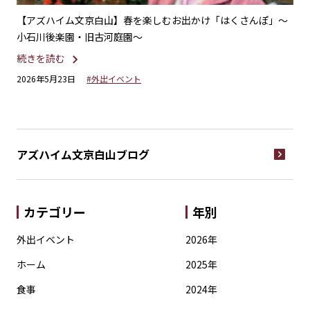
オン
【アズハイム文京白山】春を楽しむお出かけ「はくさんぽ」～
【
小石川後楽園・旧古河庭園～
を
続きを読む
続
2026年5月23日
#外出イベント
20
アズハイム文京白山
ブログ
カテゴリー
年別
外出イベント
2026年
ホーム
2025年
食事
2024年