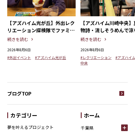
探
【アズハイム光が丘】外出レク
【アズハイム川崎中央】
る
リエーション探検隊でファミリ
物詩・流しそうめんで涼
ーレストランを満喫！
るひととき
続きを読む
続きを読む
2026年8月6日
2026年8月6日
#外出イベント
#アズハイム光が丘
#レクリエーション
#アズハイ
中央
ブログTOP
カテゴリー
ホーム
夢を叶えるプロジェクト
千葉県