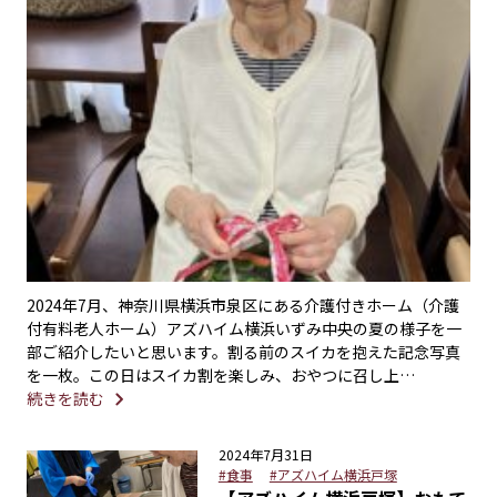
2024年7月、神奈川県横浜市泉区にある介護付きホーム（介護
付有料老人ホーム）アズハイム横浜いずみ中央の夏の様子を一
部ご紹介したいと思います。割る前のスイカを抱えた記念写真
を一枚。この日はスイカ割を楽しみ、おやつに召し上…
続きを読む
2024年7月31日
#食事
#アズハイム横浜戸塚