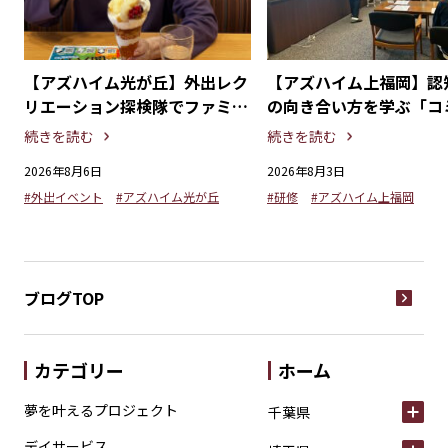
探
【アズハイム光が丘】外出レク
【アズハイム上福岡】認
る
リエーション探検隊でファミリ
の向き合い方を学ぶ「コ
ーレストランを満喫！
ティ講座」を開催しまし
続きを読む
続きを読む
2026年8月6日
2026年8月3日
#外出イベント
#アズハイム光が丘
#研修
#アズハイム上福岡
ブログTOP
カテゴリー
ホーム
夢を叶えるプロジェクト
千葉県
デイサービス