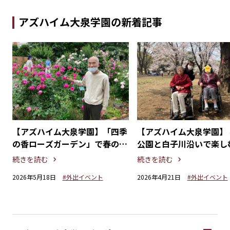
アズハイム大泉学園の新着記事
レ
【アズハイム大泉学園】「四季
【アズハイム大泉学園】
た
の香ローズガーデン」で春のバ
公園と白子川沿いで楽し
ラを満喫
歩
続きを読む
続きを読む
2026年5月18日
#外出イベント
2026年4月21日
#外出イベント