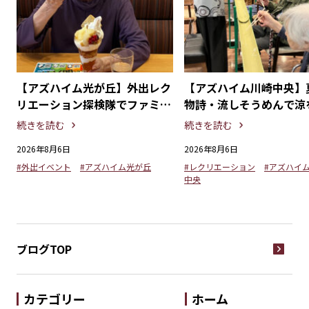
探
【アズハイム光が丘】外出レク
【アズハイム川崎中央】
る
リエーション探検隊でファミリ
物詩・流しそうめんで涼
ーレストランを満喫！
るひととき
続きを読む
続きを読む
2026年8月6日
2026年8月6日
#外出イベント
#アズハイム光が丘
#レクリエーション
#アズハイ
中央
ブログTOP
カテゴリー
ホーム