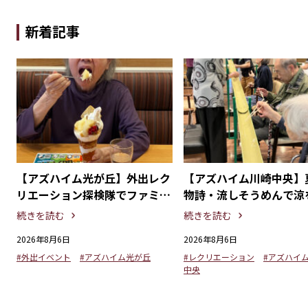
新着記事
探
【アズハイム光が丘】外出レク
【アズハイム川崎中央】
る
リエーション探検隊でファミリ
物詩・流しそうめんで涼
ーレストランを満喫！
るひととき
続きを読む
続きを読む
2026年8月6日
2026年8月6日
#外出イベント
#アズハイム光が丘
#レクリエーション
#アズハイ
中央