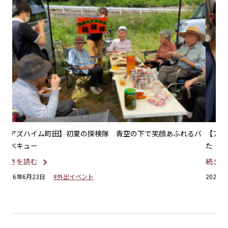
るバ
【アズハイム町田】中庭のチューリップがきれいに咲きまし
【
た！
の
続きを読む
続
2026年5月23日
#夢を叶えるプロジェクト
20