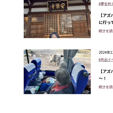
#夢を叶
【アズ
に行っ
続きを読
2024年
#外出イ
【アズ
～！
続きを読