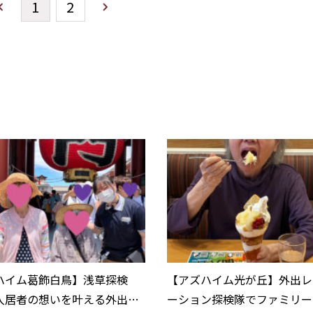
1
2
ハイム葛飾白鳥】浅草探検
【アズハイム光が丘】外出レ
入居者の想いを叶える外出レ
ーション探検隊でファミリー