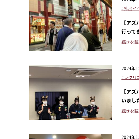
#外出イ
【アズ
行って
続きを読
2024年
#レクリ
【アズ
いまし
続きを読
2024年