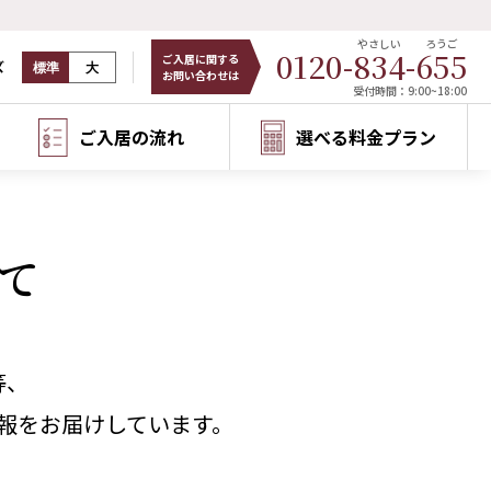
やさしい
ろうご
0120-
834
-
655
ご入居に関する
ズ
標準
大
お問い合わせは
受付時間：9:00~18:00
ご入居の流れ
選べる料金プラン
て
等、
報をお届けしています。