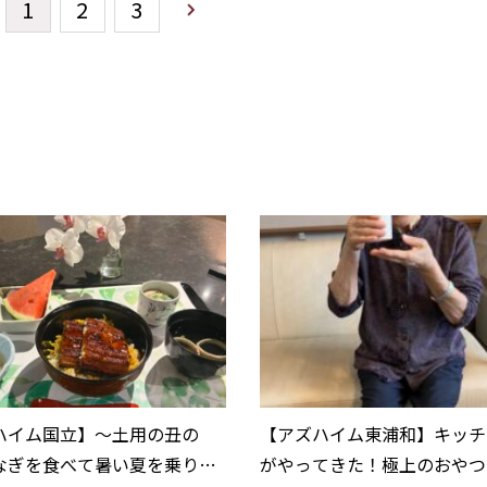
1
2
3
ハイム国立】〜土用の丑の
【アズハイム東浦和】キッチ
なぎを食べて暑い夏を乗りき
がやってきた！極上のおやつ