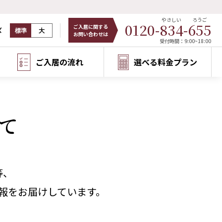
やさしい
ろうご
0120-
834
-
655
ご入居に関する
ズ
標準
大
お問い合わせは
受付時間：9:00~18:00
ご入居の流れ
選べる料金プラン
て
等、
報をお届けしています。