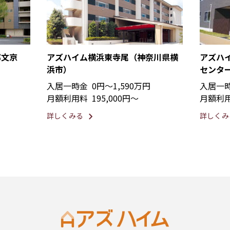
都文京
アズハイム横浜東寺尾（神奈川県横
アズハ
浜市）
センタ
入居一時金
0円〜1,590万円
入居一
月額利用料
195,000円〜
月額利
詳しくみる
詳しくみ