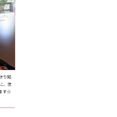
計り知
に、次
ます☆