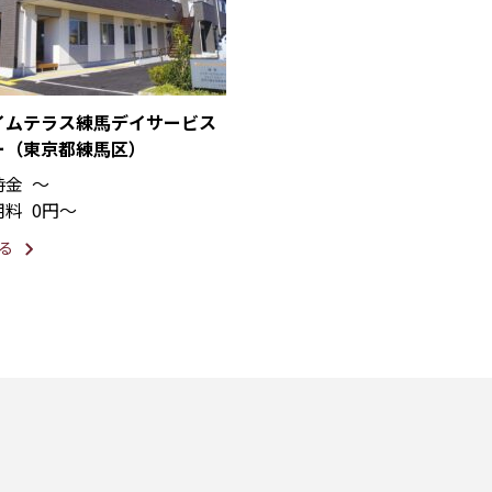
イムテラス練馬デイサービス
ー（東京都練馬区）
時金
〜
用料
0円〜
る