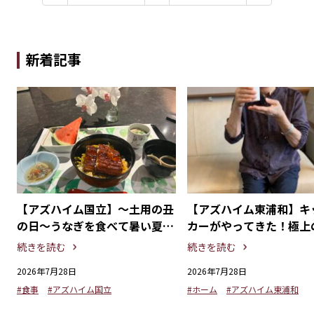
新着記事
思
【アズハイム国立】〜土用の丑
【アズハイム東浦和】キ
賞
の日〜うなぎを食べて暑い夏を
カーがやってきた！極上
乗りきろう！
つタイムを満喫
続きを読む
続きを読む
2026年7月28日
2026年7月28日
#食事
#アズハイム国立
#ホーム
#アズハイム東浦和