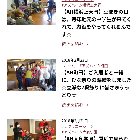
#アズハイム横浜上大岡
【AH横浜上大岡】豆まきの日
は、毎年地元の中学生が来てく
れて、鬼役をやってくれるんで
す☆
続きを読む
2018年2月23日
#ホーム
#アズハイム町田
【AH町田】ご入居者と一緒
に、ひな祭りの準備をしました
☆立派な7段飾りに皆さまうっ
とり☆
続きを読む
2018年2月21日
#レクリエーション
#アズハイム大泉学園
【AH大泉学園】間近で見られ