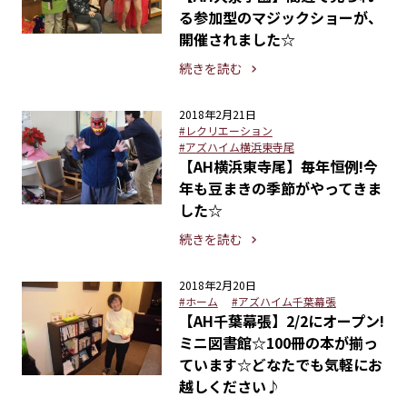
る参加型のマジックショーが、
開催されました☆
続きを読む
2018年2月21日
#レクリエーション
#アズハイム横浜東寺尾
【AH横浜東寺尾】毎年恒例!今
年も豆まきの季節がやってきま
した☆
続きを読む
2018年2月20日
#ホーム
#アズハイム千葉幕張
【AH千葉幕張】2/2にオープン!
ミニ図書館☆100冊の本が揃っ
ています☆どなたでも気軽にお
越しください♪