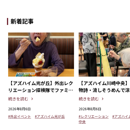
新着記事
探
【アズハイム光が丘】外出レク
【アズハイム川崎中央】
る
リエーション探検隊でファミリ
物詩・流しそうめんで涼
ーレストランを満喫！
るひととき
続きを読む
続きを読む
2026年8月6日
2026年8月6日
#外出イベント
#アズハイム光が丘
#レクリエーション
#アズハイ
中央