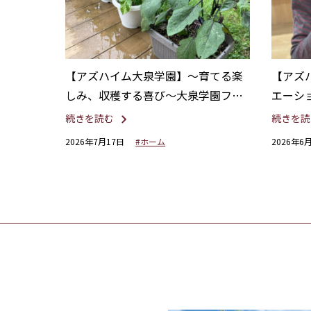
【アズハイム大泉学園】〜育てる楽
【アズ
しみ、収穫する喜び〜大泉学園ファ
エーシ
ーム
イム
続きを読む
続きを読
2026年7月17日
#ホーム
2026年6