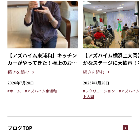
丑
【アズハイム東浦和】キッチン
【アズハイム横浜上大岡
を
カーがやってきた！極上のおや
かなステージに大歓声！
つタイムを満喫
劇団「懐かしの歌謡ショ
続きを読む
続きを読む
2026年7月28日
2026年7月28日
#ホーム
#アズハイム東浦和
#レクリエーション
#アズハイ
上大岡
ブログTOP