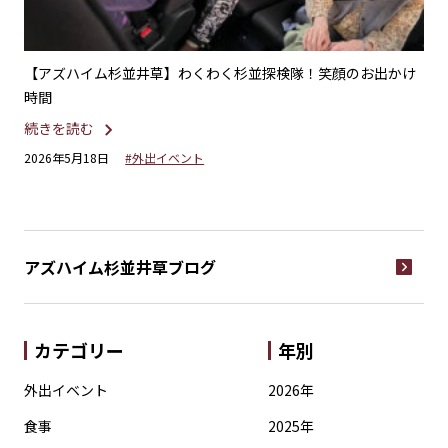
！お
【アズハイム杉並井草】わくわく杉並探検隊！笑顔のお出かけ
【
時間
続
続きを読む
20
2026年5月18日
#外出イベント
アズハイム杉並井草
ブログ
カテゴリー
年別
外出イベント
2026年
食事
2025年