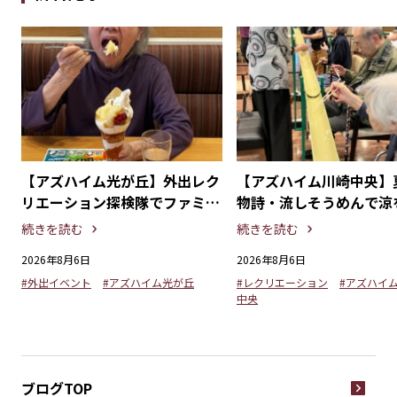
探
【アズハイム光が丘】外出レク
【アズハイム川崎中央】
る
リエーション探検隊でファミリ
物詩・流しそうめんで涼
ーレストランを満喫！
るひととき
続きを読む
続きを読む
2026年8月6日
2026年8月6日
#外出イベント
#アズハイム光が丘
#レクリエーション
#アズハイ
中央
ブログTOP