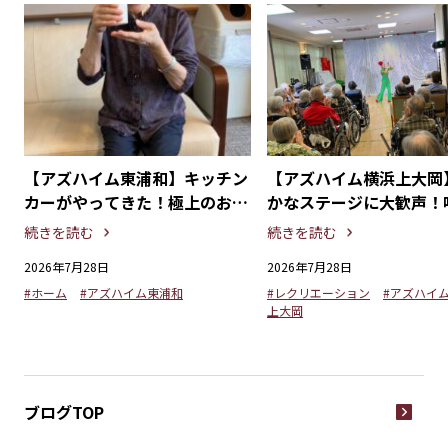
丑
【アズハイム東浦和】キッチン
【アズハイム横浜上大岡
を
カーがやってきた！極上のおや
かなステージに大歓声！
つタイムを満喫
劇団「懐かしの歌謡ショ
続きを読む
続きを読む
2026年7月28日
2026年7月28日
#ホーム
#アズハイム東浦和
#レクリエーション
#アズハイ
上大岡
ブログTOP