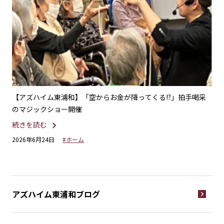
ー＆
【アズハイム東浦和】「空からお金が降ってくる!?」拍手喝采
【
のマジックショー開催
続
続きを読む
20
2026年6月24日
#ホーム
アズハイム東浦和
ブログ