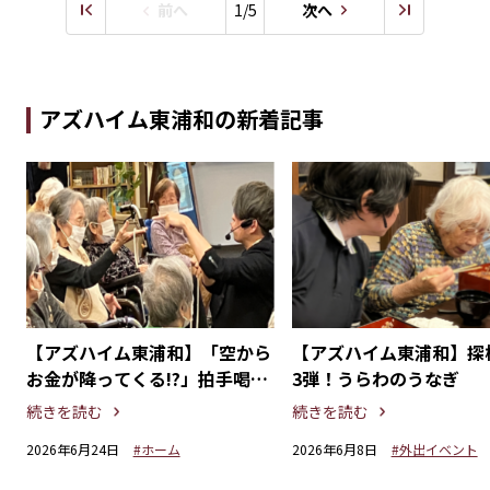
前へ
1/5
次へ
アズハイム東浦和の新着記事
【アズハイム東浦和】「空から
【アズハイム東浦和】探
ー
お金が降ってくる!?」拍手喝采
3弾！うらわのうなぎ
のマジックショー開催
続きを読む
続きを読む
2026年6月24日
#ホーム
2026年6月8日
#外出イベント