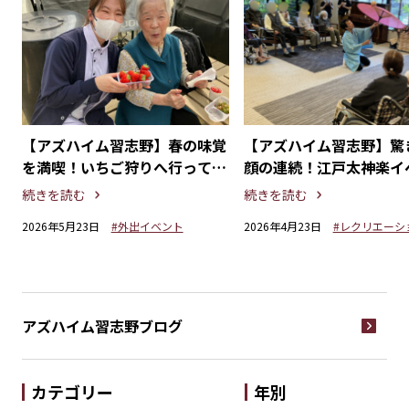
か
【アズハイム習志野】春の味覚
【アズハイム習志野】驚
を満喫！いちご狩りへ行ってき
顔の連続！江戸太神楽イ
ました。
開催
続きを読む
続きを読む
2026年5月23日
#外出イベント
2026年4月23日
#レクリエーシ
アズハイム習志野
ブログ
カテゴリー
年別