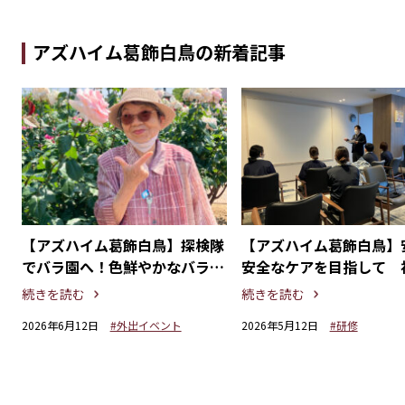
アズハイム葛飾白鳥の新着記事
ョ
【アズハイム葛飾白鳥】探検隊
【アズハイム葛飾白鳥】
を
でバラ園へ！色鮮やかなバラと
安全なケアを目指して 
優しい香りに癒されて
具勉強会
続きを読む
続きを読む
2026年6月12日
#外出イベント
2026年5月12日
#研修