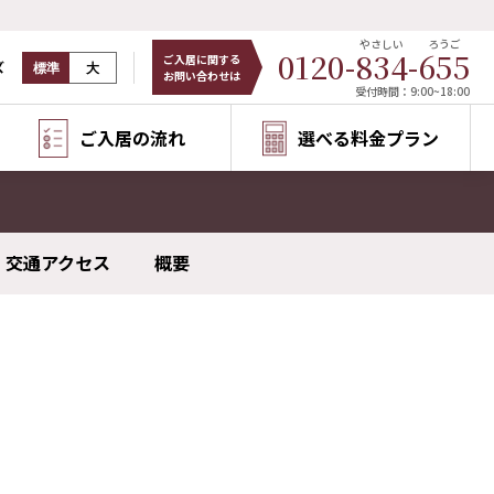
やさしい
ろうご
0120-
834
-
655
ご入居に関する
ズ
標準
大
お問い合わせは
受付時間：9:00~18:00
ご入居の流れ
選べる料金プラン
交通アクセス
概要