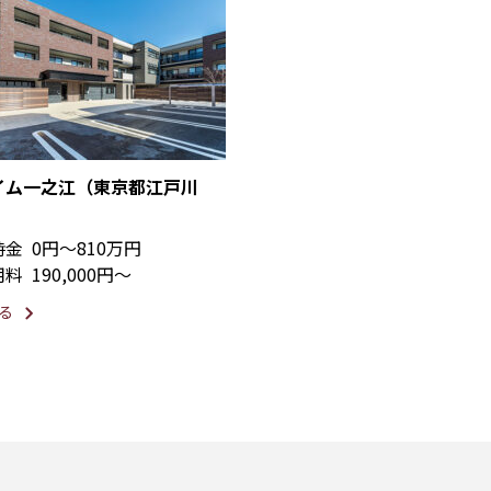
イム一之江（東京都江戸川
時金
0円〜810万円
用料
190,000円〜
る