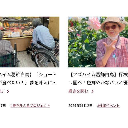
ハイム葛飾白鳥】「ショート
【アズハイム葛飾白鳥】探検
が食べたい！」夢を叶えにケ
ラ園へ！色鮮やかなバラと優
さんへ
りに癒されて
む
続きを読む
月7日
#夢を叶えるプロジェクト
2026年6月12日
#外出イベント