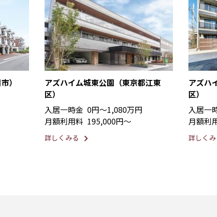
川市）
アズハイム城東公園（東京都江東
アズハ
区）
区）
入居一時金
0円〜1,080万円
入居一
月額利用料
195,000円〜
月額利
詳しくみる
詳しくみ