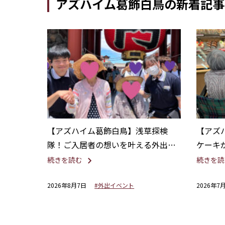
アズハイム葛飾白鳥の新着記事
【アズハイム葛飾白鳥】浅草探検
【アズ
隊！ご入居者の想いを叶える外出レ
ケーキ
クリエーション
ーキ屋
続きを読む
続きを読
2026年8月7日
#外出イベント
2026年7