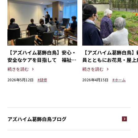
隊
【アズハイム葛飾白鳥】安心・
【アズハイム葛飾白鳥】
と
安全なケアを目指して 福祉用
員とともにお花見・屋上
具勉強会
楽しむ春のひととき
続きを読む
続きを読む
2026年5月12日
#研修
2026年4月15日
#ホーム
アズハイム葛飾白鳥
ブログ