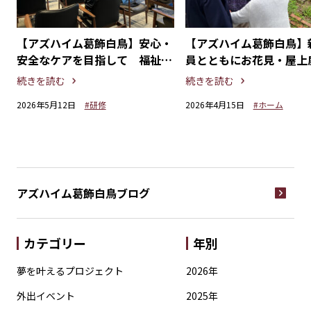
隊
【アズハイム葛飾白鳥】安心・
【アズハイム葛飾白鳥】
と
安全なケアを目指して 福祉用
員とともにお花見・屋上
具勉強会
楽しむ春のひととき
続きを読む
続きを読む
2026年5月12日
#研修
2026年4月15日
#ホーム
アズハイム葛飾白鳥
ブログ
カテゴリー
年別
夢を叶えるプロジェクト
2026年
外出イベント
2025年