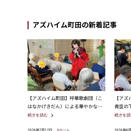
アズハイム町田の新着記事
【アズハイム町田】呼華歌劇団（こ
【アズ
はなかげきだん）による華やかなシ
青空の
ョーを開催しました！
ー
続きを読む
続きを読
2026年7月17日
#ホーム
2026年6