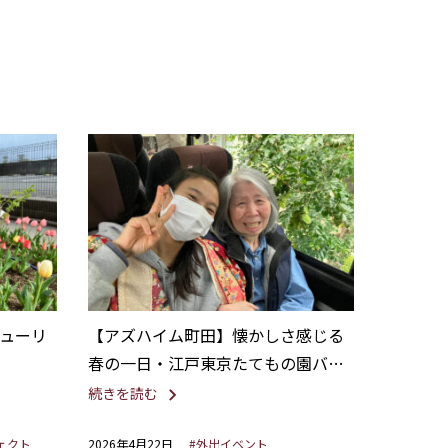
ューリ
【アズハイム町田】懐かしさ感じる
春の一日・江戸東京たてもの園バス
ツアー
続きを読む
ェクト
2026年4月22日
#外出イベント