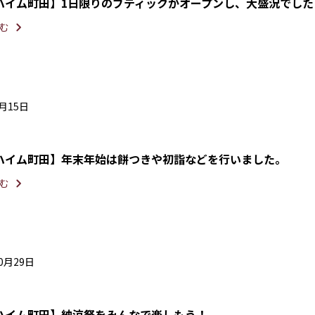
ハイム町田】1日限りのブティックがオープンし、大盛況でした
む
1月15日
ハイム町田】年末年始は餅つきや初詣などを行いました。
む
10月29日
ハイム町田】納涼祭をみんなで楽しもう！