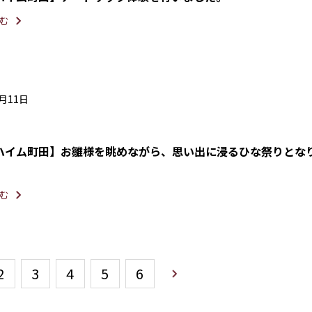
む
3月11日
ハイム町田】お雛様を眺めながら、思い出に浸るひな祭りとな
む
2
3
4
5
6