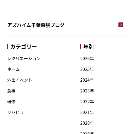
アズハイム千葉幕張
ブログ
カテゴリー
年別
レクリエーション
2026年
ホーム
2025年
外出イベント
2024年
食事
2023年
研修
2022年
リハビリ
2021年
2020年
2019年