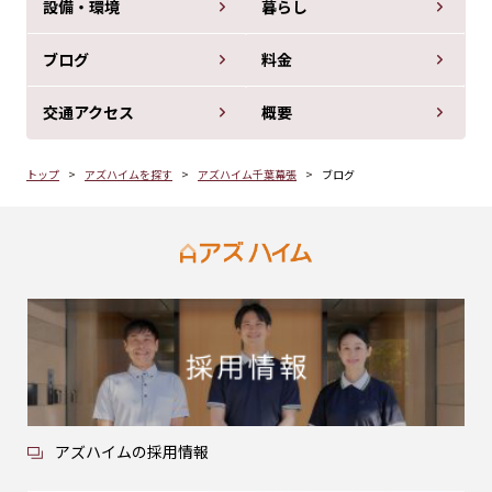
設備・環境
暮らし
ブログ
料金
交通アクセス
概要
トップ
アズハイムを探す
アズハイム千葉幕張
ブログ
アズハイムの採用情報