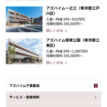
アズハイム一之江（東京都江戸
川区）
入居一時金
0円〜810万円
月額利用料
190,000円〜
詳しくみる
アズハイム城東公園（東京都江
東区）
入居一時金
0円〜1,080万円
月額利用料
195,000円〜
詳しくみる
アズハイム千葉幕張
サービス・医療体制