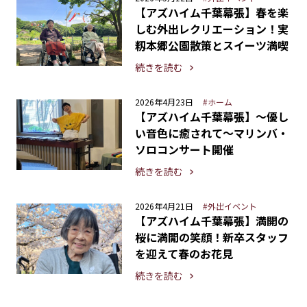
【アズハイム千葉幕張】春を楽
しむ外出レクリエーション！実
籾本郷公園散策とスイーツ満喫
続きを読む
2026年4月23日
#ホーム
【アズハイム千葉幕張】〜優し
い音色に癒されて〜マリンバ・
ソロコンサート開催
続きを読む
2026年4月21日
#外出イベント
【アズハイム千葉幕張】満開の
桜に満開の笑顔！新卒スタッフ
を迎えて春のお花見
続きを読む