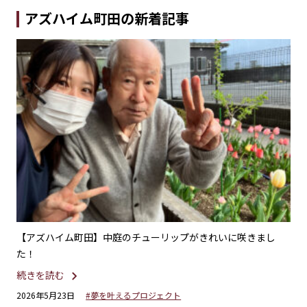
アズハイム町田の新着記事
し
【アズハイム町田】懐かしさ感じる春の一日・江戸東京たても
【
の園バスツアー
や
続きを読む
続
2026年4月22日
#外出イベント
20