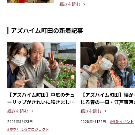
続きを読む
アズハイム町田の新着記事
検
【アズハイム町田】中庭のチュ
【アズハイム町田】懐か
バ
ーリップがきれいに咲きまし
じる春の一日・江戸東京
た！
の園バスツアー
続きを読む
続きを読む
2026年5月23日
2026年4月22日
#外出イベント
#夢を叶えるプロジェクト