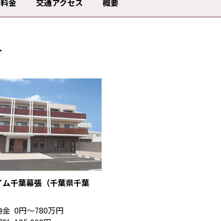
料金
交通アクセス
概要
す
イム千葉幕張（千葉県千葉
時金
0円〜780万円