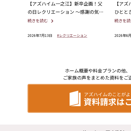
【アズハイム一之江】新卒企画！父
【アズ
の日レクリエーション ～感謝の気持
ひとと
ちを込めて～
した！
続きを読む
続きを読
2026年7月13日
#レクリエーション
2026年6
ホーム概要や料金プランの他、
ご家族の声をまとめた資料をご
アズハイムのことがよ
資料請求は