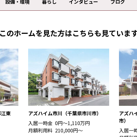
設備・環境
暮らし
インタビュー
ブログ
このホームを見た方は
こちらも見ていま
都江東
アズハイム市川（千葉県市川市）
アズハ
市）
入居一時金
0円〜1,110万円
月額利用料
210,000円〜
入居一