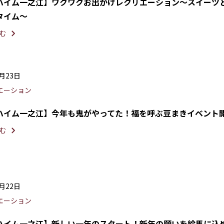
ハイム一之江】ワクワクお出かけレクリエーション〜スイーツ
タイム〜
む
2月23日
エーション
ハイム一之江】今年も鬼がやってた！福を呼ぶ豆まきイベント
む
1月22日
エーション
ハイム一之江】新しい一年のスタート！新年の願いを絵馬に込