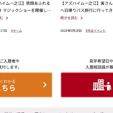
ハイム一之江】笑顔あふれる
【アズハイム一之江】寅さん
き マジックショーを開催しま
へ日帰りバス旅行に行ってき
た！
む
続きを読む
月17日
#ホーム
2026年5月18日
#外出イベント
ご入居者や
見学希望日
送付します。
入居相談員が
くわかる
こちら