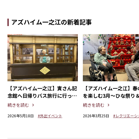
アズハイム一之江の新着記事
ふ
【アズハイム一之江】寅さん記
【アズハイム一之江】春
念館へ日帰りバス旅行に行って
を楽しむ3月～ひな祭り
きました！
イトデーレクリエーショ
続きを読む
続きを読む
2026年5月18日
#外出イベント
2026年3月25日
#レクリエーシ