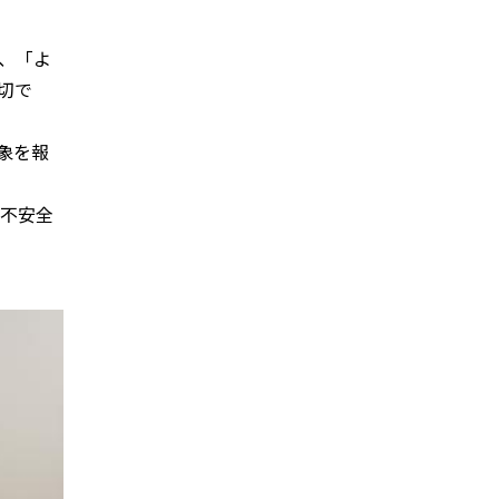
、「よ
切で
象を報
「不安全