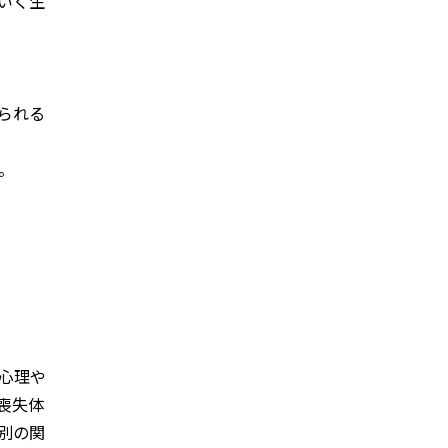
いく生
られる
。
心理や
喪失体
別の関