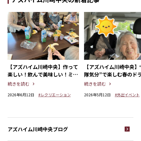
の
【アズハイム川崎中央】作って
【アズハイム川崎中央】
ァ
楽しい！飲んで美味しい！ミッ
隊気分”で楽しむ春のド
クスジュース作り
続きを読む
続きを読む
2026年6月12日
#レクリエーション
2026年5月12日
#外出イベント
アズハイム川崎中央
ブログ