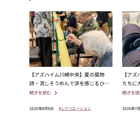
【アズハイム川崎中央】夏の風物
【アズ
詩・流しそうめんで涼を感じるひと
たちに
とき
へバス
続きを読む
続きを読
2026年8月6日
#レクリエーション
2026年7