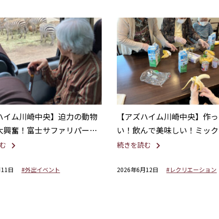
ハイム川崎中央】迫力の動物
【アズハイム川崎中央】作っ
大興奮！富士サファリパーク
い！飲んで美味しい！ミック
旅行
ース作り
む
続きを読む
月11日
#外出イベント
2026年6月12日
#レクリエーション