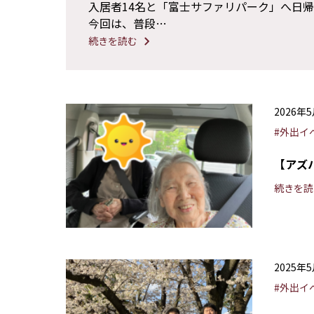
入居者14名と「富士サファリパーク」へ日
今回は、普段…
続きを読む
2026年
#外出イ
【アズ
続きを読
2025年
#外出イ