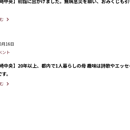
川崎中央】初詣に出かけました。無病息災を願い、おみくじも引
む
10月16日
ベント
川崎中央】20年以上、都内で1人暮らしの母 趣味は詩歌やエッセ
です。
む