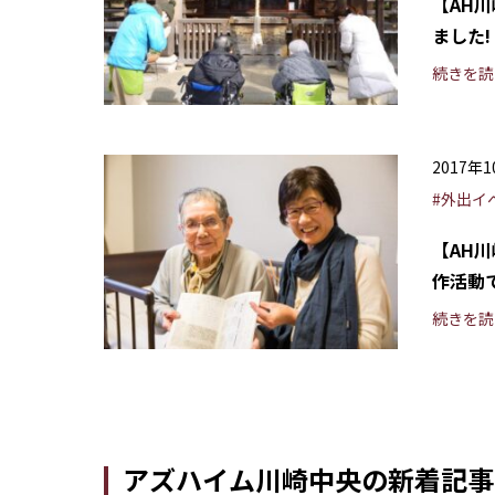
【AH
ました!
続きを読
2017年
#外出イ
【AH
作活動
続きを読
アズハイム川崎中央の新着記事