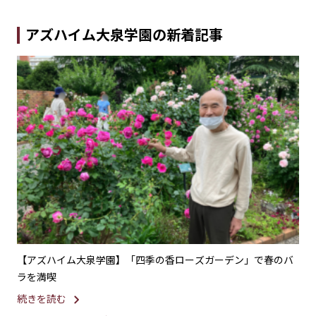
アズハイム大泉学園の新着記事
れた
【アズハイム大泉学園】「四季の香ローズガーデン」で春のバ
【
ラを満喫
続
続きを読む
20