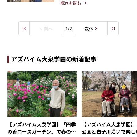
続きを読む
前へ
1/2
次へ
アズハイム大泉学園の新着記事
レ
【アズハイム大泉学園】「四季
【アズハイム大泉学園】
た
の香ローズガーデン」で春のバ
公園と白子川沿いで楽し