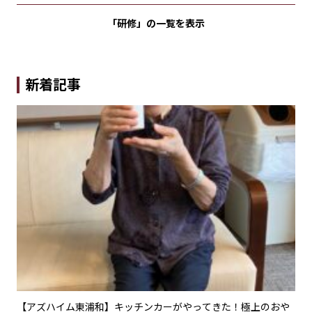
「研修」の
一覧を表示
新着記事
夏を
【アズハイム東浦和】キッチンカーがやってきた！極上のおや
【