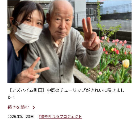
るバ
【アズハイム町田】中庭のチューリップがきれいに咲きまし
【
た！
の
続きを読む
続
2026年5月23日
#夢を叶えるプロジェクト
20