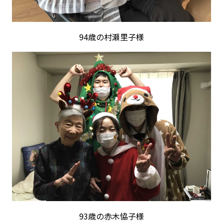
94歳の村瀬里子様
93歳の赤木恊子様