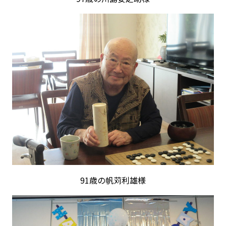
91歳の帆苅利雄様