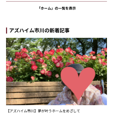
「ホーム」の
一覧を表示
アズハイム市川の新着記事
ちか
【アズハイム市川】夢が叶うホームをめざして
【