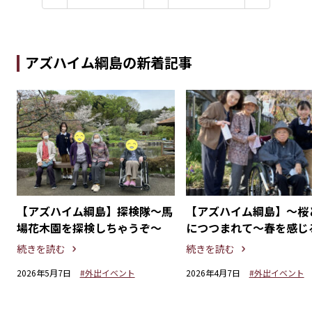
アズハイム綱島の新着記事
イ
【アズハイム綱島】探検隊～馬
【アズハイム綱島】〜桜
わ
場花木園を探検しちゃうぞ～
につつまれて〜春を感じ
見ドライブ
続きを読む
続きを読む
2026年5月7日
#外出イベント
2026年4月7日
#外出イベント