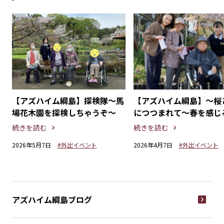
イ
【アズハイム綱島】探検隊～馬
【アズハイム綱島】〜桜
わ
場花木園を探検しちゃうぞ～
につつまれて〜春を感じ
見ドライブ
続きを読む
続きを読む
2026年5月7日
#外出イベント
2026年4月7日
#外出イベント
アズハイム綱島
ブログ