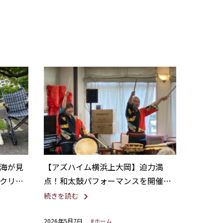
海が見
【アズハイム横浜上大岡】迫力満
クリエ
点！和太鼓パフォーマンスを開催し
ました。
続きを読む
2026年5月7日
#ホーム