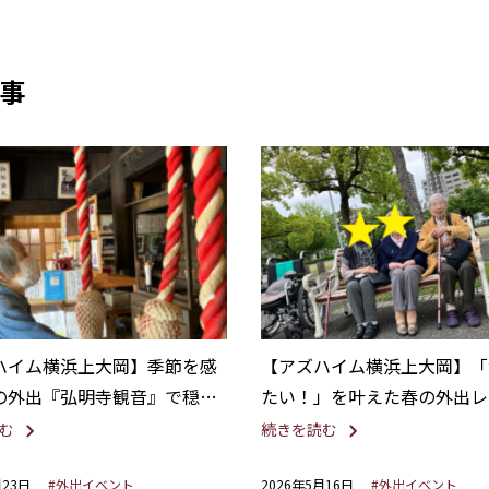
事
ハイム横浜上大岡】季節を感
【アズハイム横浜上大岡】「
の外出『弘明寺観音』で穏や
たい！」を叶えた春の外出レ
間
ーション
む
続きを読む
月23日
#外出イベント
2026年5月16日
#外出イベント