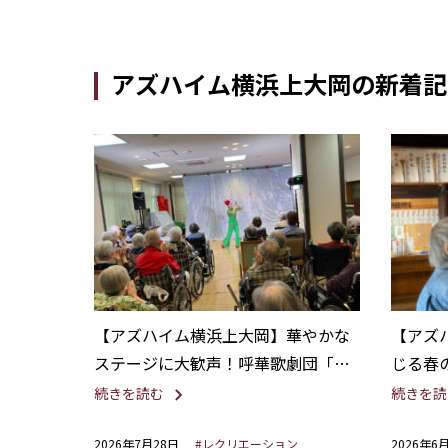
アズハイム横浜上大岡の新着記
【アズハイム横浜上大岡】華やかな
【アズ
ステージに大歓声！呼華歌劇団「懐
じる春
かしの歌謡ショー」
かな時
続きを読む
続きを読
2026年7月28日
#レクリエーション
2026年6