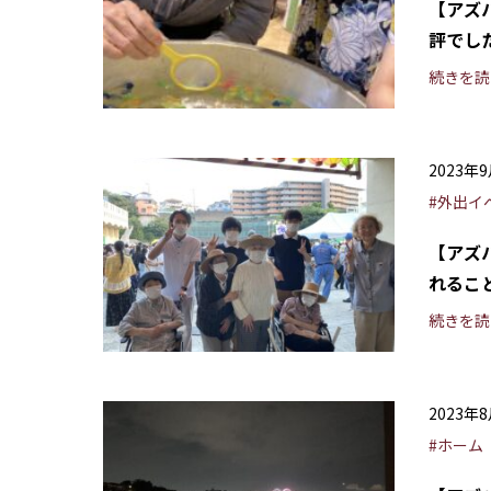
【アズ
評でし
続きを読
2023年
#外出イ
【アズ
れるこ
続きを読
2023年
#ホーム