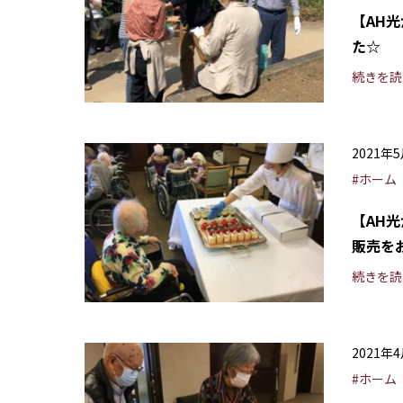
【AH
た☆
続きを読
2021年
#ホーム
【AH
販売を
続きを読
2021年
#ホーム