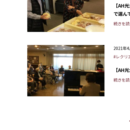
【AH
で選ん
続きを読
2021年
#レクリ
【AH
続きを読