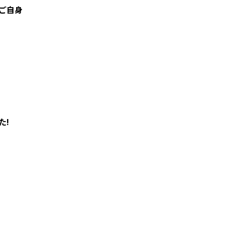
ご自身
た!