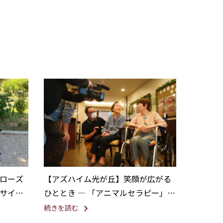
ローズ
【アズハイム光が丘】笑顔が広がる
サイを
ひととき ― 「アニマルセラピー」に
NHK取材が入りました。
続きを読む