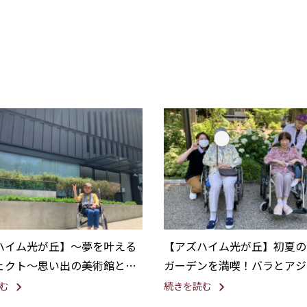
ハイム光が丘】〜夢を叶える
【アズハイム光が丘】初夏の
ェクト〜思い出の美術館と喫
ガーデンを満喫！バラとアジ
見に行こう！
む
続きを読む