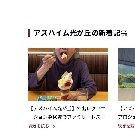
アズハイム光が丘の新着記事
【アズハイム光が丘】外出レクリエ
【アズ
ーション探検隊でファミリーレスト
プロジ
ランを満喫！
茶
続きを読む
続きを読