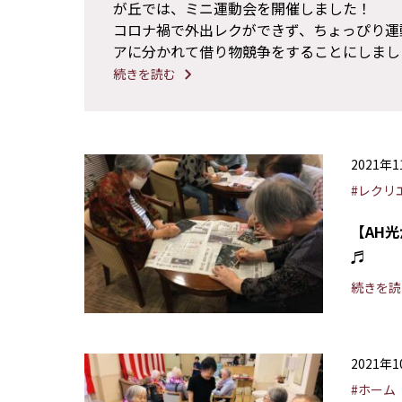
が丘では、ミニ運動会を開催しました！
コロナ禍で外出レクができず、ちょっぴり運
アに分かれて借り物競争をすることにしまし
続きを読む
2021年
#レクリ
【AH
♬
続きを読
2021年
#ホーム