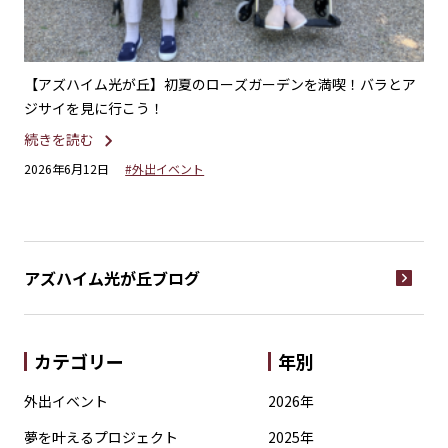
の美
【アズハイム光が丘】初夏のローズガーデンを満喫！バラとア
【
ジサイを見に行こう！
ピ
続きを読む
続
2026年6月12日
#外出イベント
20
アズハイム光が丘
ブログ
カテゴリー
年別
外出イベント
2026年
夢を叶えるプロジェクト
2025年