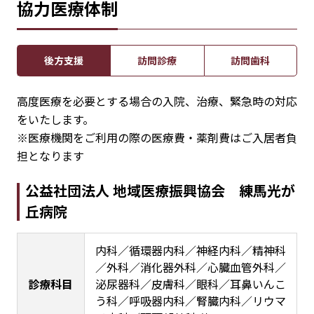
協力医療体制
後方支援
訪問診療
訪問歯科
高度医療を必要とする場合の入院、治療、緊急時の対応
をいたします。
※医療機関をご利用の際の医療費・薬剤費はご入居者負
担となります
公益社団法人 地域医療振興協会 練馬光が
丘病院
内科／循環器内科／神経内科／精神科
／外科／消化器外科／心臓血管外科／
診療科目
泌尿器科／皮膚科／眼科／耳鼻いんこ
う科／呼吸器内科／腎臓内科／リウマ