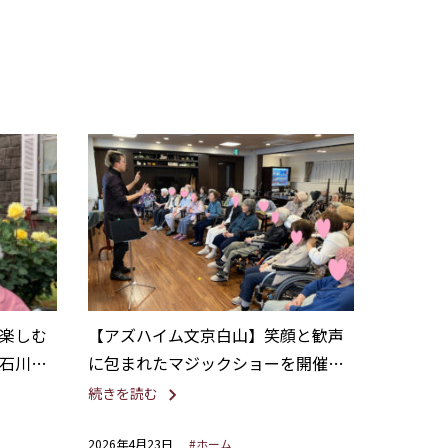
楽しむ
【アズハイム文京白山】笑顔と歓声
石川後
に包まれたマジックショーを開催し
ました。
続きを読む
2026年4月23日
#ホーム