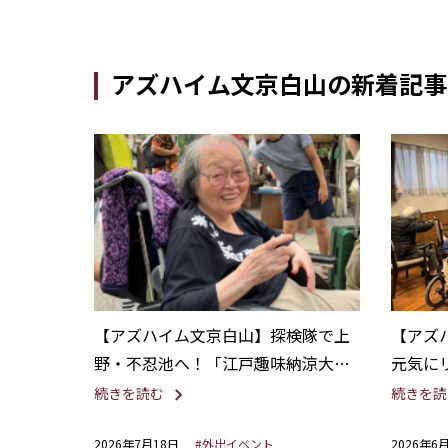
アズハイム文京白山の新着記事
【アズハイム文京白山】探検隊で上
【アズ
野・不忍池へ！「江戸趣味納涼大会
元気に
うえの夏まつり」を満喫
ハビリ
続きを読む
続きを読
2026年7月18日
#外出イベント
2026年6