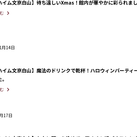
ハイム文京白山】待ち遠しいXmas！館内が華やかに彩られま
む
11月14日
ハイム文京白山】魔法のドリンクで乾杯！ハロウィンパーティ
た。
む
7月17日