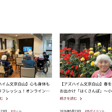
ハイム文京白山】心も身体も
【アズハイム文京白山】春を
リフレッシュ！オンラインリ
お出かけ「はくさんぽ」～小
開催
楽園・旧古河庭園～
む
続きを読む
月23日
#ホーム
2026年5月23日
#外出イベント