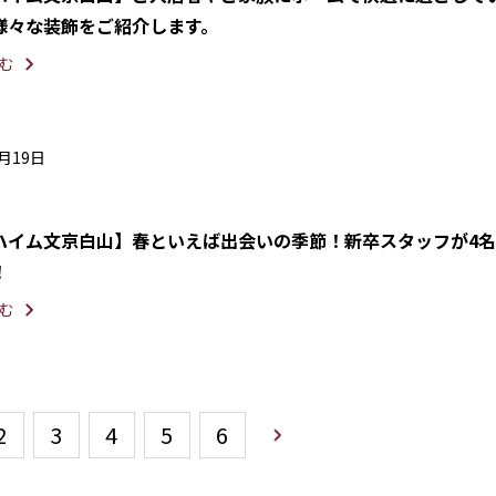
様々な装飾をご紹介します。
む
4月19日
ハイム文京白山】春といえば出会いの季節！新卒スタッフが4
！
む
2
3
4
5
6