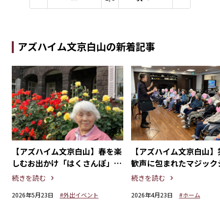
アズハイム文京白山の新着記事
身
【アズハイム文京白山】春を楽
【アズハイム文京白山】
ン
しむお出かけ「はくさんぽ」～
歓声に包まれたマジック
小石川後楽園・旧古河庭園～
を開催しました。
続きを読む
続きを読む
2026年5月23日
#外出イベント
2026年4月23日
#ホーム