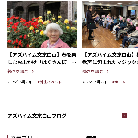
身
【アズハイム文京白山】春を楽
【アズハイム文京白山】
ン
しむお出かけ「はくさんぽ」～
歓声に包まれたマジック
小石川後楽園・旧古河庭園～
を開催しました。
続きを読む
続きを読む
2026年5月23日
#外出イベント
2026年4月23日
#ホーム
アズハイム文京白山
ブログ
カテゴリー
年別