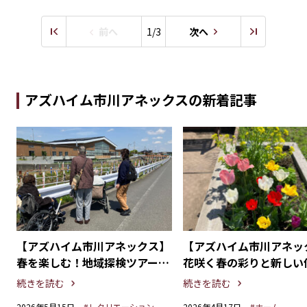
前へ
1/3
次へ
アズハイム市川アネックスの新着記事
】
【アズハイム市川アネックス】
【アズハイム市川アネッ
一
春を楽しむ！地域探検ツアーと
花咲く春の彩りと新しい
母の日レクリエーション
続きを読む
続きを読む
2026年5月15日
#レクリエーション
2026年4月17日
#ホーム