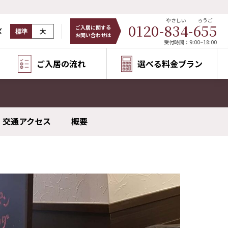
やさしい
ろうご
0120-
834
-
655
ご入居に関する
ズ
標準
大
お問い合わせは
受付時間：9:00~18:00
ご入居の流れ
選べる料金プラン
交通アクセス
概要