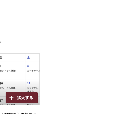
ン
拡大する